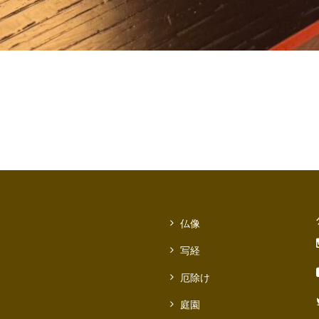
仏像
写経
厄除け
庭園